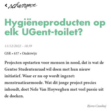
Overslaan
en
naar
de
Hygiëneproducten op
inhoud
gaan
elk UGent-toilet?
11/12/2022 – 18:39
GSR
637
Onderwijs
Projecten opstarten voor mensen in nood, dat is wat de
Gentse Studentenraad wil doen met hun nieuw
initiatief. Waar er nu op wordt ingezet:
menstruatiearmoede. Wat dit jonge project precies
inhoudt, doet
Nele Van Hoyweghen
met veel passie uit
de doeken.
Bjora Caushaj