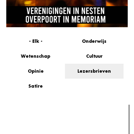
- Elk -
Onderwijs
Wetenschap
Cultuur
Opinie
Lezersbrieven
Satire
Verder lezen
Meest gelezen
(actieve tabblad)
Meest recent
Recensie: The Odyssey