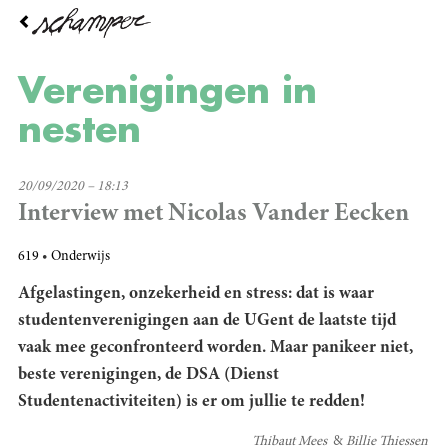
Overslaan
en
naar
de
Verenigingen in
inhoud
gaan
nesten
20/09/2020 – 18:13
Interview met Nicolas Vander Eecken
619
Onderwijs
Afgelastingen, onzekerheid en stress: dat is waar
studentenverenigingen aan de UGent de laatste tijd
vaak mee geconfronteerd worden. Maar panikeer niet,
beste verenigingen, de DSA (Dienst
Studentenactiviteiten) is er om jullie te redden!
Thibaut Mees
Billie Thiessen