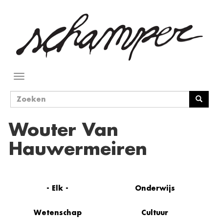
Overslaan
en
naar
de
inhoud
gaan
Navigatie
wisselen
Zoekveld
Zoeken
Wouter Van
Hauwermeiren
- Elk -
Onderwijs
Wetenschap
Cultuur