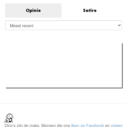
Opinie
Satire
Verder lezen
Meest gelezen
Meest recent
(actieve tabblad)
The Odyssey: Interview met classica professor Sels
Recensie: The Odyssey
Plateau Memories LEGO-set review
Dino's zijn de maks. Mensen die ons
liken op Facebook
en
volgen