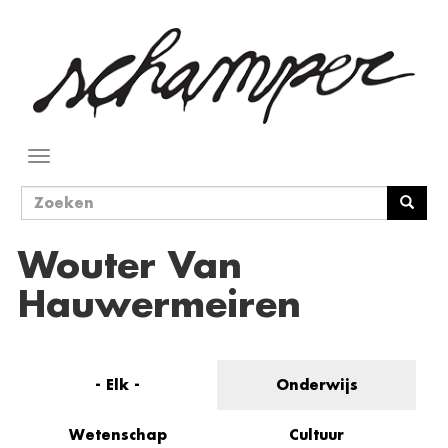
Overslaan
en
naar
de
inhoud
gaan
Navigatie
wisselen
Zoekveld
Zoeken
Wouter Van
Hauwermeiren
- Elk -
Onderwijs
Wetenschap
Cultuur