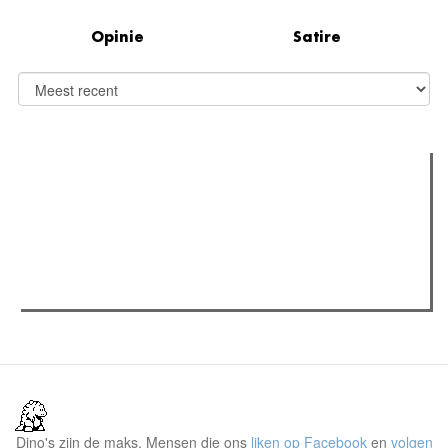
Opinie
Satire
Verder lezen
Meest gelezen
Meest recent
(actieve tabblad)
The Odyssey: Interview met classica professor Sels
Recensie: The Odyssey
Plateau Memories LEGO-set review
Dino's zijn de maks. Mensen die ons
liken op Facebook
en
volgen