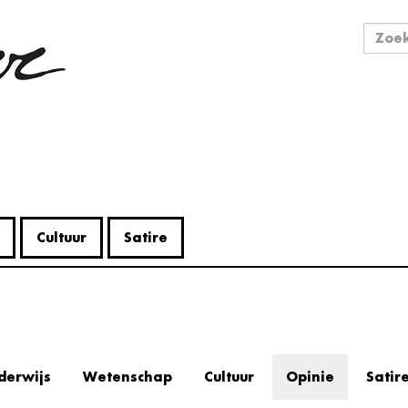
Zo
Zoek
Cultuur
Satire
derwijs
Wetenschap
Cultuur
Opinie
Satir