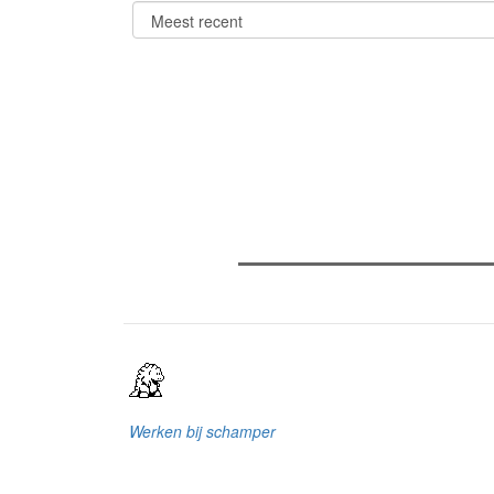
Verder lezen
Meest gelezen
(actieve tabblad)
Meest recent
Recensie: The Odyssey
The Odyssey: Interview met cl
Sels
Gent Jazz 2026: Dag 2 en 3
Werken bij schamper