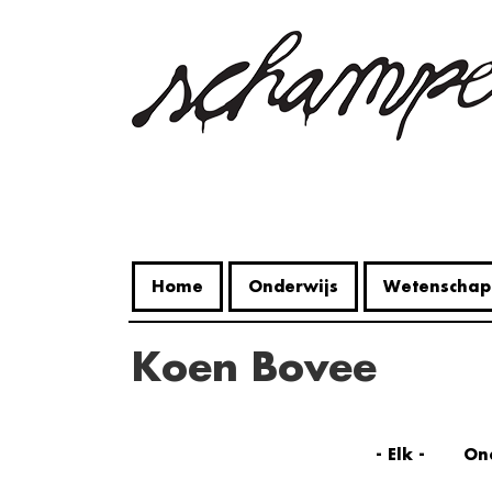
Overslaan
en
naar
de
inhoud
gaan
Home
Onderwijs
Wetenschap
Koen Bovee
- Elk -
On