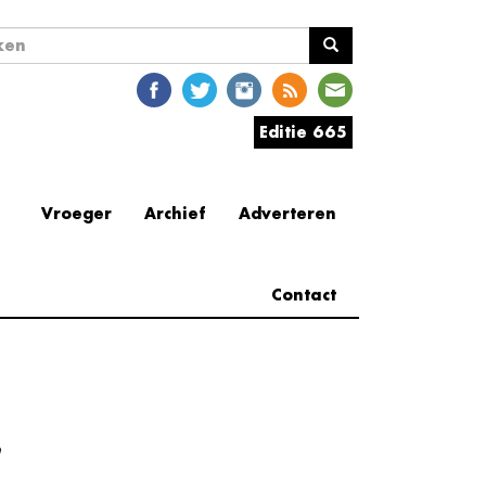
ekveld
en
Editie 665
Vroeger
Archief
Adverteren
Contact
e