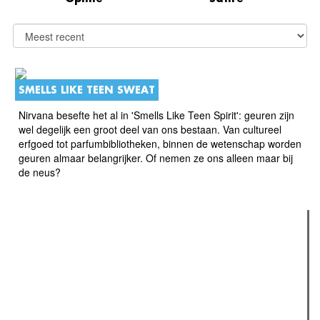
SMELLS LIKE TEEN SWEAT
Nirvana besefte het al in 'Smells Like Teen Spirit': geuren zijn
wel degelijk een groot deel van ons bestaan. Van cultureel
erfgoed tot parfumbibliotheken, binnen de wetenschap worden
geuren almaar belangrijker. Of nemen ze ons alleen maar bij
de neus?
Verder lezen
Meest gelezen
Meest recent
(actieve tabblad)
The Odyssey: Interview met classica professor Sels
Recensie: The Odyssey
Plateau Memories LEGO-set review