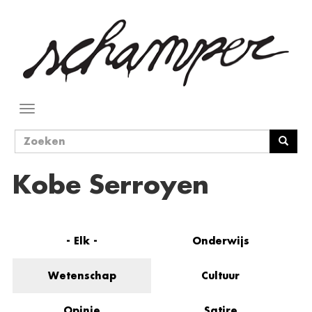
Overslaan
en
naar
de
inhoud
gaan
Navigatie
wisselen
Zoekveld
Zoeken
Kobe Serroyen
- Elk -
Onderwijs
Wetenschap
Cultuur
Opinie
Satire