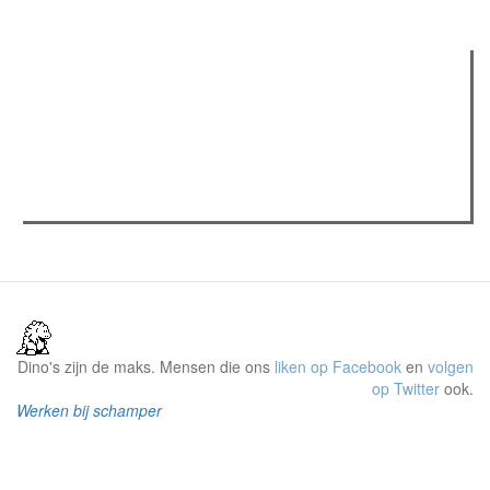
Verder lezen
Meest gelezen
(actieve tabblad)
Meest recent
Recensie: The Odyssey
The Odyssey: Interview met classica professor Sels
Gent Jazz 2026: Dag 2 en 3
Dino's zijn de maks. Mensen die ons
liken op Facebook
en
volgen
op Twitter
ook.
Werken bij schamper