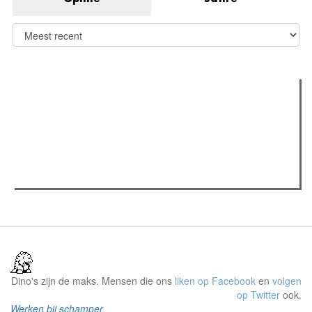
Verder lezen
Meest gelezen
Meest recent
(actieve tabblad)
The Odyssey: Interview met classica professor Sels
Recensie: The Odyssey
Plateau Memories LEGO-set review
Dino's zijn de maks. Mensen die ons
liken op Facebook
en
volgen
op Twitter
ook.
Werken bij schamper