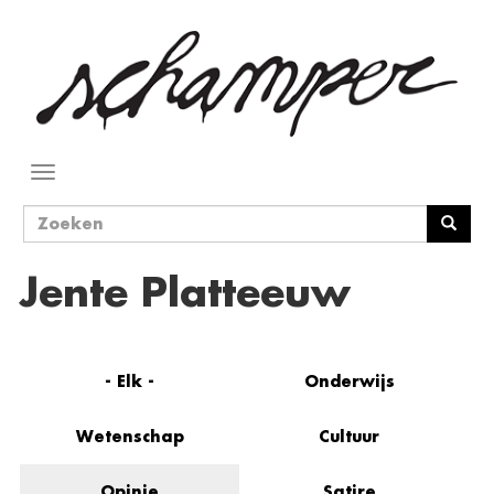
Overslaan
en
naar
de
inhoud
gaan
Navigatie
wisselen
Zoekveld
Zoeken
Jente Platteeuw
- Elk -
Onderwijs
Wetenschap
Cultuur
Opinie
Satire