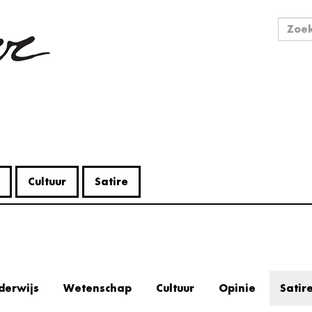
Zo
Zoek
Cultuur
Satire
derwijs
Wetenschap
Cultuur
Opinie
Satir