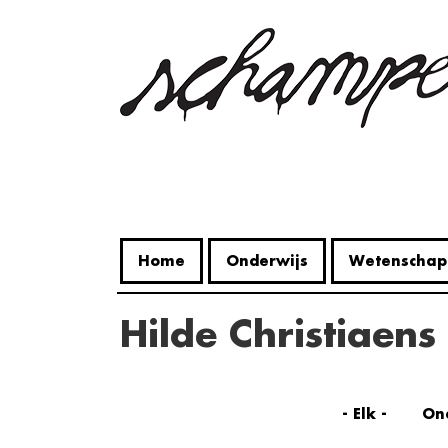
Overslaan
en
naar
de
inhoud
gaan
Home
Onderwijs
Wetenschap
Hilde Christiaens
- Elk -
On