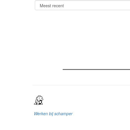
Verder lezen
Meest gelezen
Meest recent
(
The Odyssey: Interview met cl
Sels
Recensie: The Odyssey
Plateau Memories LEGO-set r
Werken bij schamper