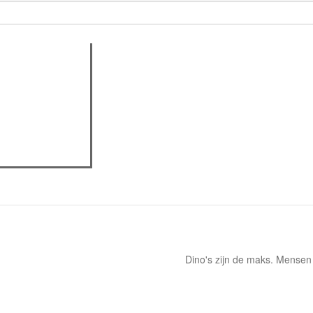
actieve tabblad)
assica professor
eview
Dino's zijn de maks. Mensen