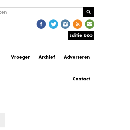
ekveld
en
Editie 665
Vroeger
Archief
Adverteren
Contact
e