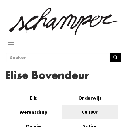
Overslaan
en
naar
de
inhoud
gaan
Navigatie
wisselen
Zoekveld
Zoeken
Elise Bovendeur
- Elk -
Onderwijs
Wetenschap
Cultuur
Opinie
Satire