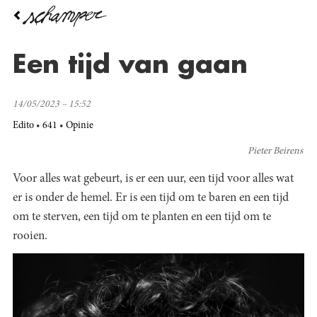
Overslaan
en
naar
de
Een tijd van gaan
inhoud
gaan
14/05/2023 – 15:52
Edito
641
Opinie
Pieter Beirens
Voor alles wat gebeurt, is er een uur, een tijd voor alles wat
er is onder de hemel. Er is een tijd om te baren en een tijd
om te sterven, een tijd om te planten en een tijd om te
rooien.