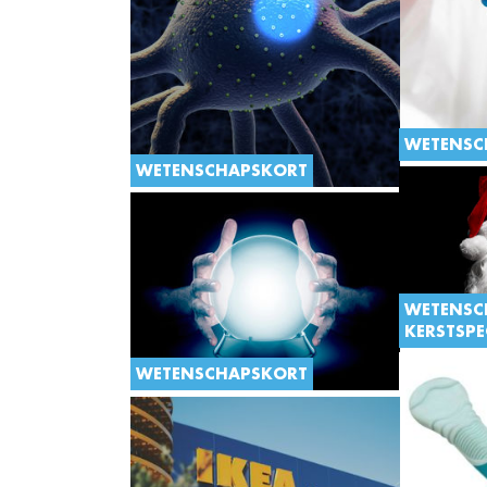
WETENSC
WETENSCHAPSKORT
WETENSC
KERSTSPE
Wil je Kerst
WETENSCHAPSKORT
En heb je a
Van animistische sjamanen tot
gekocht voo
gedragspsychologen en
logistiek v
astrologiehippies: de psyche van de
weten hoeve
mens blijft een hoogst curieus
worden ...