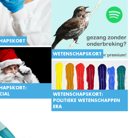
Geen land op aarde waar alles zo
rond twee wielen draait als in België.
En maar goed ook: de koers is
plezant! Drie weetjes die je nog niet
wist over de koers en die je kan
doorvertellen aan je fietsende
nonkels.
HAPSKORT
WETENSCHAPSKORT
HAPSKORT:
CIAL
WETENSCHAPSKORT:
POLITIEKE WETENSCHAPPEN
mis vieren in de ruimte?
ERA
l genoeg strooizout
r deze winter? Ontdek de
Van zatte nonkels tot
an de kerstman en kom te
Twitter: iedereen heeft een
el rendieren uitgebuit
mening over politiek.
Ondertussen proberen politicologen