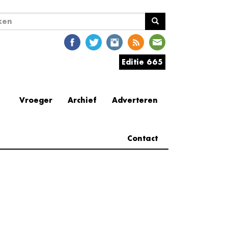
ekveld
en
Editie 665
Vroeger
Archief
Adverteren
Contact