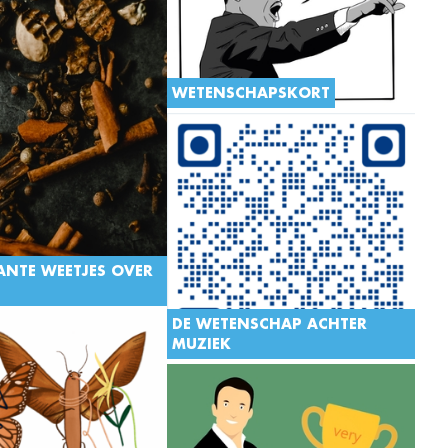
WETENSCHAPSKORT
Protest: een middel om eisen te
stellen en je stem te laten horen.
Maar wat wisten we nog niet over dit
fenomeen dat al eeuwenlang
bestaat?
ANTE WEETJES OVER
DE WETENSCHAP ACHTER
MUZIEK