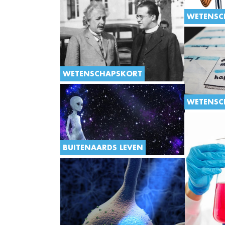
WETENSC
WETENSCHAPSKORT
WETENSC
BUITENAARDS LEVEN
We geloven stiekem allemaal dat er
nog een andere leefbare planeet is.
Een planeet met coole aliens of
misschien zelfs een planeet met
elfjes en eenhoorns? Als die laatste
bestaat mag je mij alvast een ticketje
geven voor de eerste vlucht.