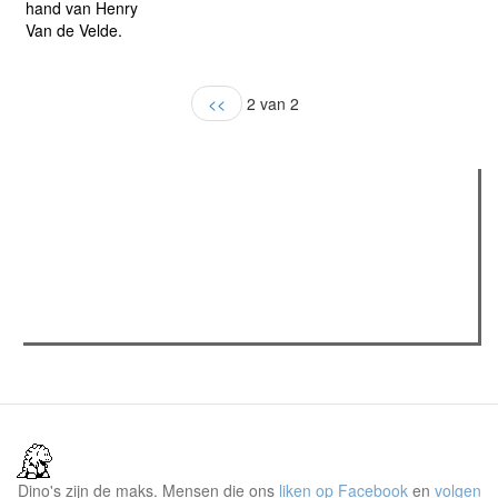
hand van Henry
Van de Velde.
<<
2 van 2
Verder lezen
Meest gelezen
Meest recent
(actieve tabblad)
The Odyssey: Interview met classica professor Sels
Recensie: The Odyssey
Plateau Memories LEGO-set review
Dino's zijn de maks. Mensen die ons
liken op Facebook
en
volgen