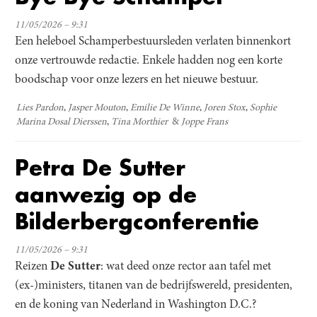
11/05/2026 – 9:31
Een heleboel Schamperbestuursleden verlaten binnenkort
onze vertrouwde redactie. Enkele hadden nog een korte
boodschap voor onze lezers en het nieuwe bestuur.
Lies Pardon
Jasper Mouton
Emilie De Winne
Joren Stox
Sophie
Marina Dosal Dierssen
Tina Morthier
Joppe Frans
Petra De Sutter
aanwezig op de
Bilderbergconferentie
11/05/2026 – 9:31
Reizen
De Sutter
: wat deed onze rector aan tafel met
(ex-)ministers, titanen van de bedrijfswereld, presidenten,
en de koning van Nederland in Washington D.C.?