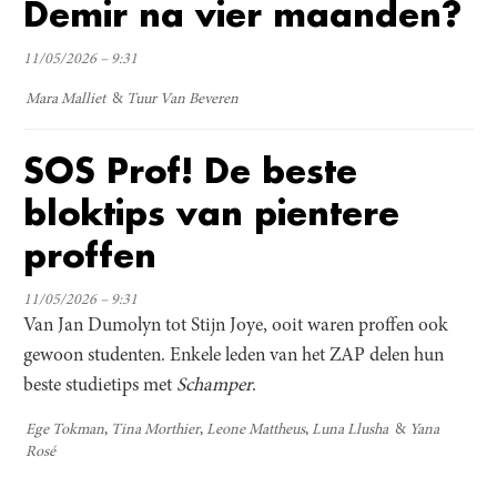
Demir na vier maanden?
11/05/2026 – 9:31
Mara Malliet
Tuur Van Beveren
SOS Prof! De beste
bloktips van pientere
proffen
11/05/2026 – 9:31
Van Jan Dumolyn tot Stijn Joye, ooit waren proffen ook
gewoon studenten. Enkele leden van het ZAP delen hun
beste studietips
met
Schamper
.
Ege Tokman
Tina Morthier
Leone Mattheus
Luna Llusha
Yana
Rosé