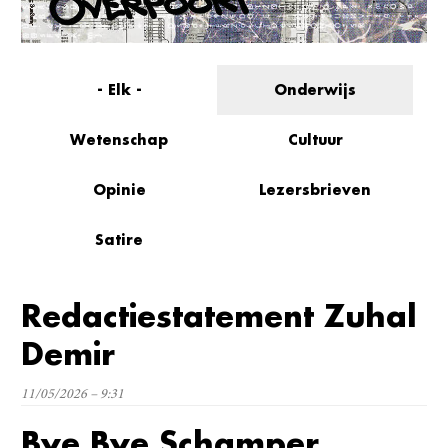
- Elk -
Onderwijs
Wetenschap
Cultuur
Opinie
Lezersbrieven
Satire
Redactiestatement Zuhal
Demir
11/05/2026 – 9:31
Bye Bye Schamper