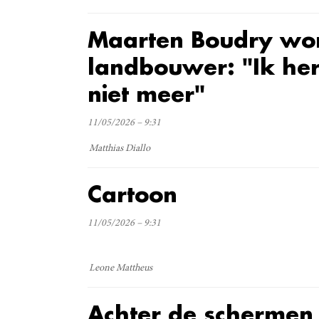
Maarten Boudry wo
landbouwer: "Ik he
niet meer"
11/05/2026 – 9:31
Matthias Diallo
Cartoon
11/05/2026 – 9:31
Leone Mattheus
Achter de schermen