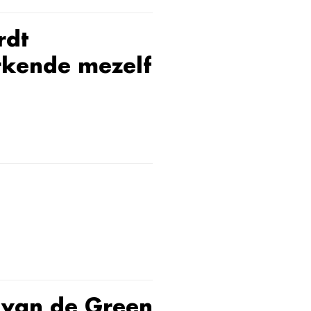
rdt
rkende mezelf
 van de Green