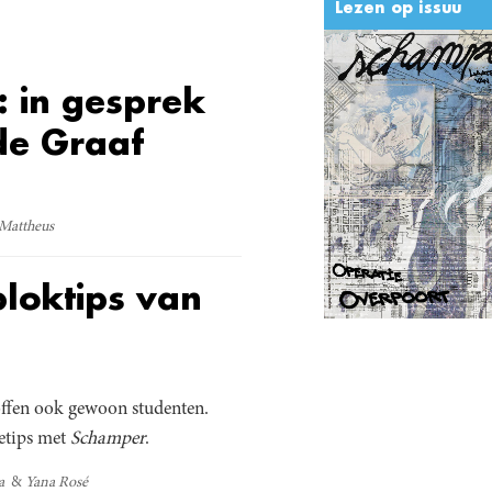
Lezen op issuu
d: in gesprek
 de Graaf
Mattheus
bloktips van
offen ook gewoon studenten.
etips
met
Schamper
.
a
Yana Rosé