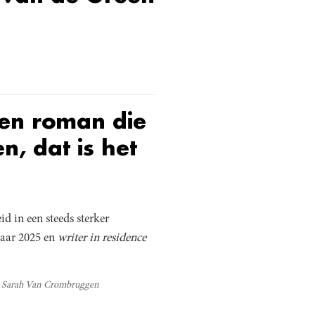
Een roman die
n, dat is het
d in een steeds sterker
jaar 2025 en
writer in residence
Sarah Van Crombruggen