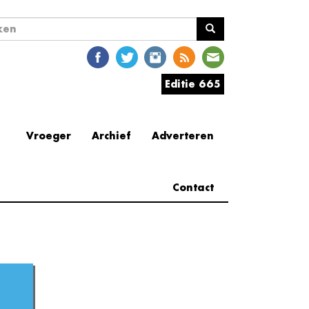
ekveld
en
Editie 665
Vroeger
Archief
Adverteren
Contact