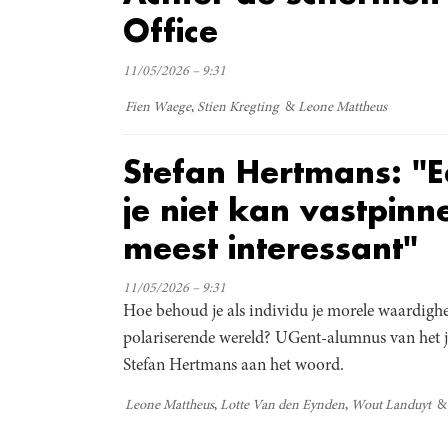
Office
11/05/2026 – 9:31
Fien Waege
Stien Kregting
Leone Mattheus
Stefan Hertmans: "
je niet kan vastpinne
meest interessant"
11/05/2026 – 9:31
Hoe behoud je als individu je morele waardighei
polariserende wereld? UGent-alumnus van het 
Stefan Hertmans aan het woord.
Leone Mattheus
Lotte Van den Eynden
Wout Landuyt