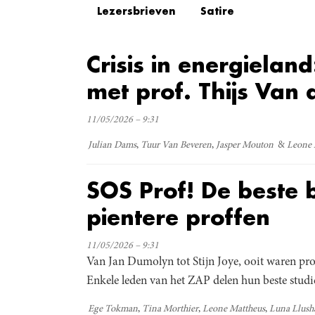
Lezersbrieven
Satire
Crisis in energielan
met prof. Thijs Van
11/05/2026 – 9:31
Julian Dams
Tuur Van Beveren
Jasper Mouton
Leone 
SOS Prof! De beste 
pientere proffen
11/05/2026 – 9:31
Van Jan Dumolyn tot Stijn Joye, ooit waren pr
Enkele leden van het ZAP delen hun beste studi
Ege Tokman
Tina Morthier
Leone Mattheus
Luna Llush