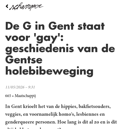
Overslaan
en
naar
de
De G in Gent staat
inhoud
gaan
voor 'gay':
geschiedenis van de
Gentse
holebibeweging
11/05/2026 – 9:31
665
Maatschappij
In Gent krioelt het van de hippies, bakfietsouders,
veggies, en voornamelijk homo's, lesbiennes en
genderqueere personen. Hoe lang is dit al zo en is dit