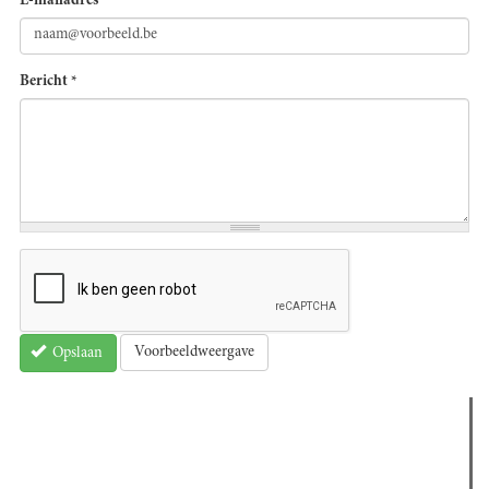
E-mailadres
*
Bericht
*
Voorbeeldweergave
Opslaan
Verder lezen
Meest gelezen
(actieve tabblad)
Meest recent