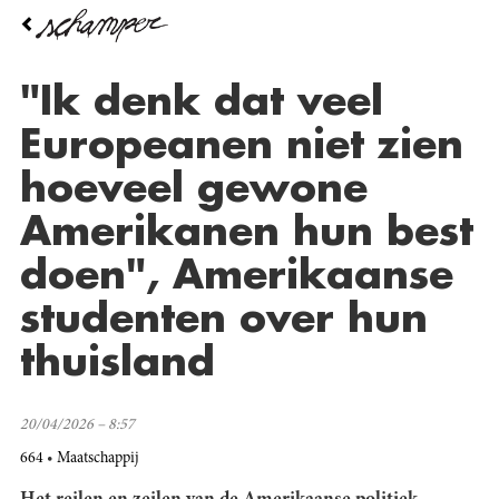
Overslaan
en
naar
de
"Ik denk dat veel
inhoud
gaan
Europeanen niet zien
hoeveel gewone
Amerikanen hun best
doen", Amerikaanse
studenten over hun
thuisland
20/04/2026 – 8:57
664
Maatschappij