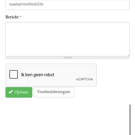
Bericht
*
Voorbeeldweergave
Opslaan
Verder lezen
Meest gelezen
(actieve tabblad)
Meest recent
Recensie: The Odyssey