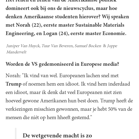
Het reilen en zeilen van de Amerikaanse politiek
domineert ook bij ons de nieuwscyclus, maar hoe
denken Amerikaanse studenten hierover? Wij spraken
met Norah (22), eerste master Sustainable Materials
Engineering, en Logan (24), eerste master Economie.
Juniper Van Huyck
Tuur Van Beveren
Samuel Bocken
Joppe
Mandervelt
Worden de VS gedemoniseerd in Europese media?
Norah: "Ik vind van wel. Europeanen lachen snel met
Trump
of noemen hem een idioot. Ik vind hem inderdaad
een idioot, maar ik denk dat veel Europeanen niet zien
hoeveel gewone Amerikanen hun best doen. Trump heeft de
verkiezingen misschien gewonnen, maar je hebt 50% van de
mensen die níét op hem hheeft gestemd."
De wetgevende macht is zo