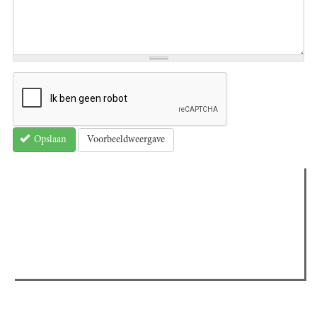
Voorbeeldweergave
Opslaan
Verder lezen
Meest gelezen
(actieve tabblad)
Meest recent
Recensie: The Odyssey
The Odyssey: Interview met classica professor Sels
Gent Jazz 2026: Dag 2 en 3