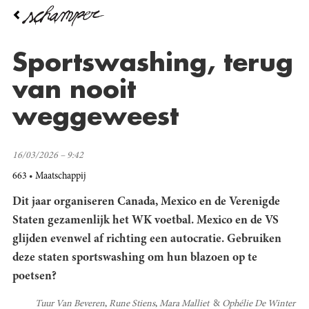
Overslaan
en
naar
de
Sportswashing, terug
inhoud
gaan
van nooit
weggeweest
16/03/2026 – 9:42
663
Maatschappij
Dit jaar organiseren Canada, Mexico en de Verenigde
Staten gezamenlijk het WK voetbal. Mexico en de VS
glijden evenwel af richting een autocratie. Gebruiken
deze staten sportswashing om hun blazoen op te
poetsen?
Tuur Van Beveren
Rune Stiens
Mara Malliet
Ophélie De Winter