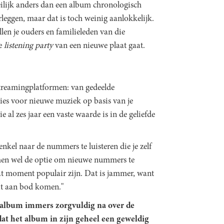
eilijk anders dan een album chronologisch
erleggen, maar dat is toch weinig aanlokkelijk.
llen je ouders en familieleden van die
de
listening party
van een nieuwe plaat gaat.
streamingplatformen: van gedeelde
sties voor nieuwe muziek op basis van je
e al zes jaar een vaste waarde is in de geliefde
nkel naar de nummers te luisteren die je zelf
rmen wel de optie om nieuwe nummers te
at moment populair zijn. Dat is jammer, want
it aan bod komen."
n album immers zorgvuldig na over de
t het album in zijn geheel een geweldig