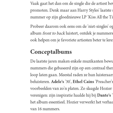
Vaak gaat het dan om de single die de artiest be
promoten. Denk maar aan Harry Styles' laatste sin
nummer op zijn gloednieuwe LP 'Kiss All the Ti
Probeer daarom ook eens om de 'niet-singles' op
album
front to back
luistert, ontdek je nummers
ook helpen om je favoriete artiesten beter te ler
Conceptalbums
De laatste jaren maken enkele muzikanten bewu
nummers die gebaseerd zijn op een centraal the
loop laten gaan. Meestal raden ze hun luisteraar
beluisteren.
Adele's
'30',
Ethel Cains
'Preacher'
voorbeelden van zo'n platen. Zo slaagde Hozier 
verenigen: zijn inspiratie haalde hij bij
Dante's
'
het album essentieel. Hozier verwerkt het verha
van 16 nummers.