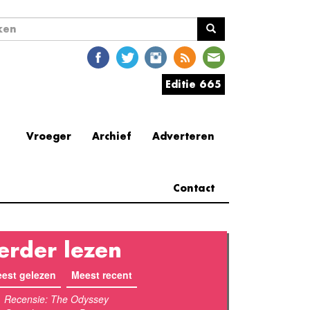
ekveld
en
Editie 665
Vroeger
Archief
Adverteren
Contact
erder lezen
est gelezen
(actieve tabblad)
Meest recent
Recensie: The Odyssey