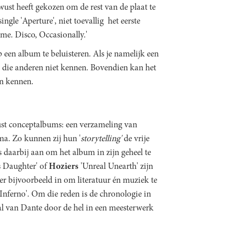
wust heeft gekozen om de rest van de plaat te
gle 'Aperture', niet toevallig het eerste
me. Disco, Occasionally.'
 een album te beluisteren. Als je namelijk een
 die anderen niet kennen. Bovendien kan het
en kennen.
st conceptalbums: een verzameling van
ma. Zo kunnen zij hun '
storytelling'
de vrije
s daarbij aan om het album in zijn geheel te
s Daughter' of
Hoziers
'Unreal Unearth' zijn
er bijvoorbeeld in om literatuur én muziek te
Inferno'. Om die reden is de chronologie in
al van Dante door de hel in een meesterwerk