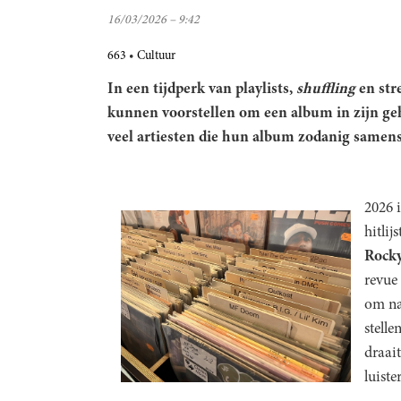
16/03/2026 – 9:42
663
Cultuur
In een tijdperk van playlists,
shuffling
en str
kunnen voorstellen om een album in zijn gehe
veel artiesten die hun album zodanig samenste
2026 
hitlij
Rock
revue
om na 
stelle
draait
luiste