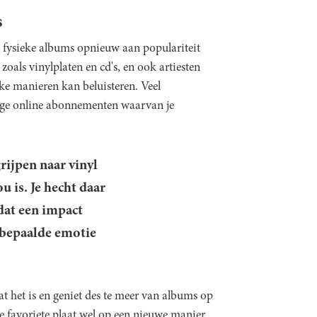
s
ij fysieke albums opnieuw aan populariteit
oals vinylplaten en cd's, en ook artiesten
ke manieren kan beluisteren. Veel
ige online abonnementen waarvan je
rijpen naar vinyl
u is. Je hecht daar
dat een impact
n bepaalde emotie
at het is en geniet des te meer van albums op
e favoriete plaat wel op een nieuwe manier.