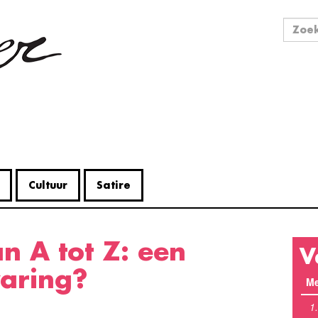
Zo
Zoek
Cultuur
Satire
V
varing?
Me