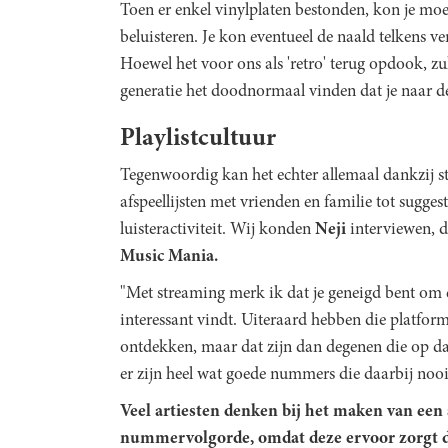
Toen er enkel vinylplaten bestonden, kon je mo
beluisteren. Je kon eventueel de naald telkens v
Hoewel het voor ons als 'retro' terug opdook, zu
generatie het doodnormaal vinden dat je naar 
Playlistcultuur
Tegenwoordig kan het echter allemaal dankzij 
afspeellijsten met vrienden en familie tot sugge
luisteractiviteit. Wij konden
Neji
interviewen, di
Music Mania.
"Met streaming merk ik dat je geneigd bent om e
interessant vindt. Uiteraard hebben die platfo
ontdekken, maar dat zijn dan degenen die op d
er zijn heel wat goede nummers die daarbij noo
Veel artiesten denken bij het maken van ee
nummervolgorde, omdat deze ervoor zorgt da