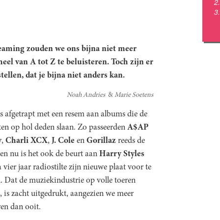
eaming zouden we ons bijna niet meer
el van A tot Z te beluisteren. Toch zijn er
llen, dat je bijna niet anders kan.
Noah Andries
Marie Soetens
is afgetrapt met een resem aan albums die de
sten op hol deden slaan. Zo passeerden
A$AP
y
,
Charli XCX
,
J. Cole
en
Gorillaz
reeds de
 en nu is het ook de beurt aan
Harry Styles
vier jaar radiostilte zijn nieuwe plaat voor te
n. Dat de muziekindustrie op volle toeren
, is zacht uitgedrukt, aangezien we meer
ren dan ooit.