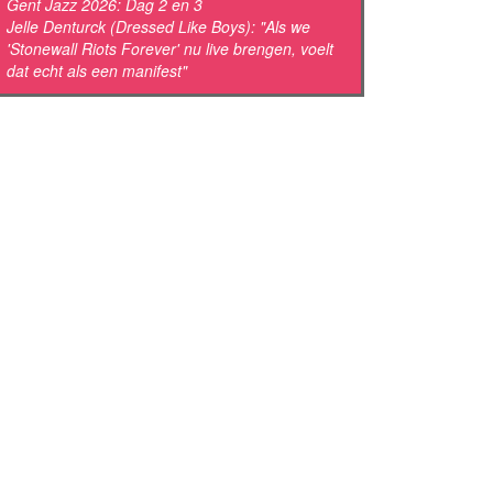
Gent Jazz 2026: Dag 2 en 3
Jelle Denturck (Dressed Like Boys): "Als we
'Stonewall Riots Forever' nu live brengen, voelt
dat echt als een manifest"