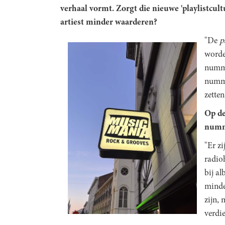
verhaal vormt. Zorgt die nieuwe 'playlistcult
artiest minder waarderen?
"De
p
worde
numme
numme
zetten
Op de
numme
"Er zi
radioh
bij al
minde
zijn, 
verdi