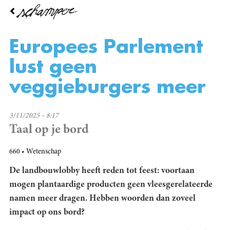
Overslaan
en
naar
de
Europees Parlement
inhoud
gaan
lust geen
veggieburgers meer
3/11/2025 – 8:17
Taal op je bord
660
Wetenschap
De landbouwlobby heeft reden tot feest: voortaan
mogen plantaardige producten geen vleesgerelateerde
namen meer dragen. Hebben woorden dan zoveel
impact op ons bord?