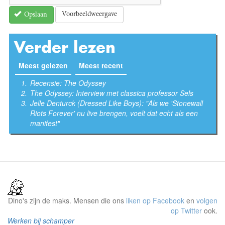
Voorbeeldweergave
Opslaan
Verder lezen
Meest gelezen
(actieve tabblad)
Meest recent
Recensie: The Odyssey
The Odyssey: Interview met classica professor Sels
Jelle Denturck (Dressed Like Boys): "Als we 'Stonewall
Riots Forever' nu live brengen, voelt dat echt als een
manifest"
Dino's zijn de maks. Mensen die ons
liken op Facebook
en
volgen
op Twitter
ook.
Werken bij schamper