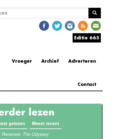
ekveld
en
Editie 665
Vroeger
Archief
Adverteren
Contact
erder lezen
est gelezen
(actieve tabblad)
Meest recent
Recensie: The Odyssey