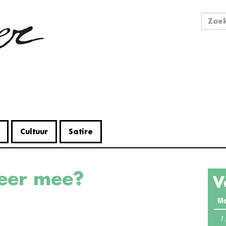
Zo
Zoek
Cultuur
Satire
weer mee?
V
Me