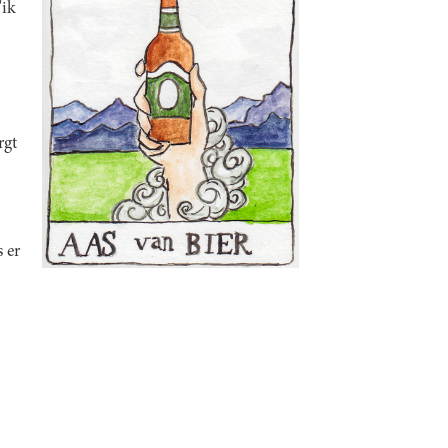
'ik
rgt
s er