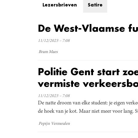
Lezersbrieven
Satire
De West-Vlaamse fu
11/12/2023 – 7:08
Bram Maes
Politie Gent start z
vermiste verkeersb
11/12/2023 – 7:08
De natte droom van elke student: je eigen verke
de hoek van je kot. Maar niet meer voor lang.
Pepijn Vermeulen