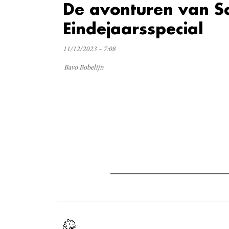
De avonturen van S
Eindejaarsspecial
11/12/2023 – 7:08
Bavo Bobelijn
Verder lezen
Meest gelezen
Meest recent
(
The Odyssey: Interview met cl
Sels
Recensie: The Odyssey
Plateau Memories LEGO-set r