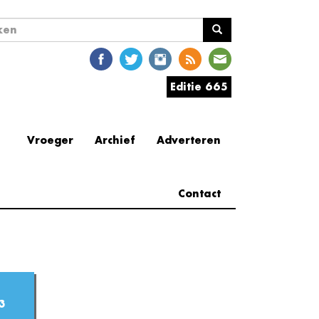
ekveld
en
Editie 665
Vroeger
Archief
Adverteren
Contact
3