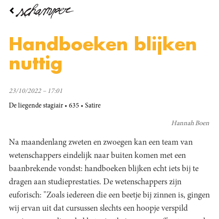
Overslaan
en
naar
de
Handboeken blijken
inhoud
gaan
nuttig
23/10/2022 – 17:01
De liegende stagiair
635
Satire
Hannah Boen
Na maandenlang zweten en zwoegen kan een team van
wetenschappers eindelijk naar buiten komen met een
baanbrekende vondst: handboeken blijken echt iets bij te
dragen aan studieprestaties. De wetenschappers zijn
euforisch: "Zoals iedereen die een beetje bij zinnen is, gingen
wij ervan uit dat cursussen slechts een hoopje verspild