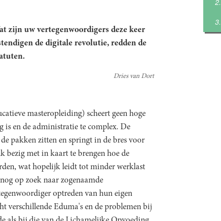
at zijn uw vertegenwoordigers deze keer
stendigen de digitale revolutie, redden de
atuten.
Dries van Dort
catieve masteropleiding) scheert geen hoge
g is en de administratie te complex. De
j de pakken zitten en springt in de bres voor
uk bezig met in kaart te brengen hoe de
den, wat hopelijk leidt tot minder werklast
ze nog op zoek naar zogenaamde
ertegenwoordiger optreden van hun eigen
acht verschillende Eduma's en de problemen bij
e als bij die van de Lichamelijke Opvoeding.