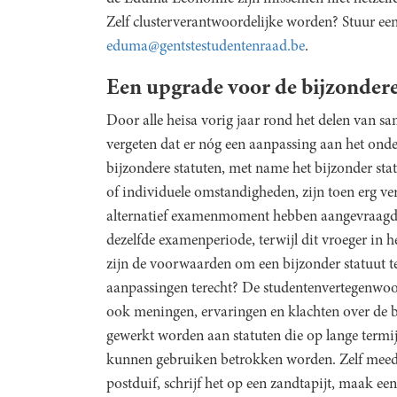
Zelf clusterverantwoordelijke worden? Stuur een
eduma@gentstestudentenraad.be
.
Een upgrade voor de bijzondere
Door alle heisa vorig jaar rond het delen van 
vergeten dat er nóg een aanpassing aan het ond
bijzondere statuten, met name het bijzonder sta
of individuele omstandigheden, zijn toen erg v
alternatief examenmoment hebben aangevraagd e
dezelfde examenperiode, terwijl dit vroeger in 
zijn de voorwaarden om een bijzonder statuut te
aanpassingen terecht? De studentenvertegenwood
ook meningen, ervaringen en klachten over de bi
gewerkt worden aan statuten die op lange termijn
kunnen gebruiken betrokken worden. Zelf meede
postduif, schrijf het op een zandtapijt, maak e