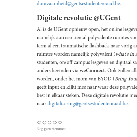
duurzaamheid@gentsestudentenraad.be
.
Digitale revolutie @UGent
Al is de UGent opnieuw open, het online lesgeve
namelijk aan een tiental polyvalente ruimtes vo
term al een traumatische flashback naar vorig ac
ruimtes worden namelijk polyvalent (
what's in
studenten, on/off campus lesgeven en digitaal 
anders bevinden via
weConnect
. Ook zullen al
worden, onder het mom van BYOD (
Bring You
geeft input en kijkt mee naar waar deze polyval
best in elkaar steken. Deze digitale revolutie me
naar
digitalisering@gentsestudentenraad.be
.
Nog geen stemmen