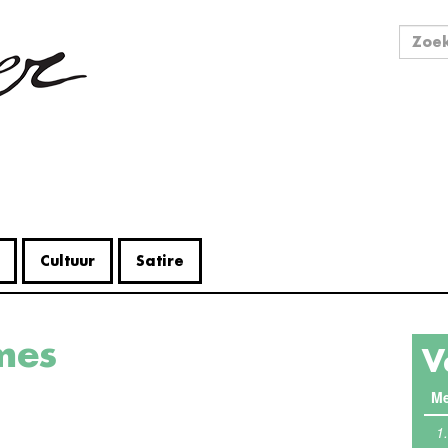
Zo
Zoek
Cultuur
Satire
mes
V
Me