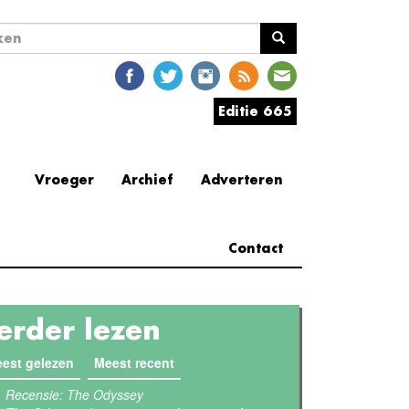
ekveld
en
Editie 665
Vroeger
Archief
Adverteren
Contact
erder lezen
est gelezen
(actieve tabblad)
Meest recent
Recensie: The Odyssey