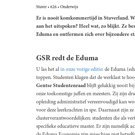
Stuver
626
Onderwijs
Er is nooit komkommertijd in Stuverland. W
aan het uitspoken? Heel wat, zo blijkt. Ze be
Eduma en ontfermen zich over bijzondere st
GSR redt de Eduma
U las het al
in onze vorige editie
: de Eduma (edu
toppen. Studenten klagen dat de werklast te hoo
Gentse Studentenraad
blijft gelukkig nooit bi
onze toekomstige juffen en meesters. Zij zijn dr
opleiding administratief vereenvoudigd kan wor
voor deze leerkrachten in spe. Daarnaast zijn 
clusterverantwoordelijken: studenten die als v
specifieke educatieve master. Er zijn namelijk 
de Eduma Economie zijn misschien niet hetzelfd