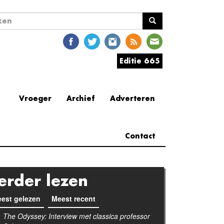
ekveld
en
Editie 665
Vroeger
Archief
Adverteren
Contact
erder lezen
est gelezen
Meest recent
(actieve tabblad)
The Odyssey: Interview met classica professor