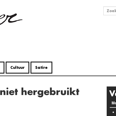
Zo
Zoek
Cultuur
Satire
 niet hergebruikt
V
Me