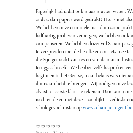
Eigenlijk had u dat ook maar moeten weten. We
anders dan papier werd gedrukt? Het is niet als
We hebben onze criminele niet-duurzame praktijk
halfhartig proberen verbergen, we hebben ook 
compenseren. We hebben dozenvol Schampers ger
te verspreiden met de belofte er ooit iets mee 
die zijn gemaakt van resten van de maïsindustr
teruggeschroefd. We hebben zelfs besproken een 
beginnen in het Gentse, maar helaas was niemand
duurzaamheid te brengen. Wij nodigen onze lezer
alvast tot eerste klant te rekenen. Dan kan u ons
nachten delen met deze – zo blijkt – verlieslate
schuldgevoel rusten op
www.schamper.ugent.be
Gemiddeld:
3
(
1
stem)