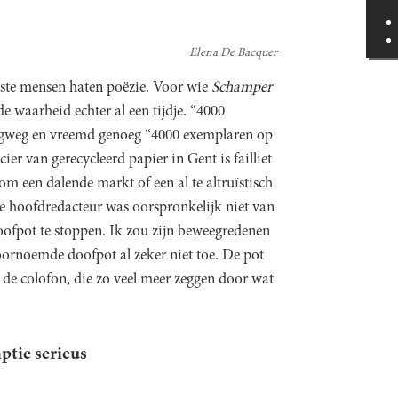
Elena De Bacquer
eeste mensen haten poëzie. Voor wie
Schamper
e waarheid echter al een tijdje. “4000
digweg en vreemd genoeg “4000 exemplaren op
er van gerecycleerd papier in Gent is failliet
 om een dalende markt of een al te altruïstisch
nze hoofdredacteur was oorspronkelijk niet van
 doofpot te stoppen. Ik zou zijn beweegredenen
oornoemde doofpot al zeker niet toe. De pot
an de colofon, die zo veel meer zeggen door wat
tie serieus