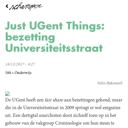
Overslaan
en
naar
de
Just UGent Things:
inhoud
gaan
bezetting
Universiteitsstraat
18/12/2017 – 8:27
588
Onderwijs
Selin Bakistanli
De UGent heeft een
fair share
aan bezettingen gekend, maar
die in de Universiteitsstraat in 2009 springt er wel enigszins
uit. Een dertigtal anarchisten sloot zichzelf toen op in het
gebouw van de vakgroep Criminologie om hun steun te