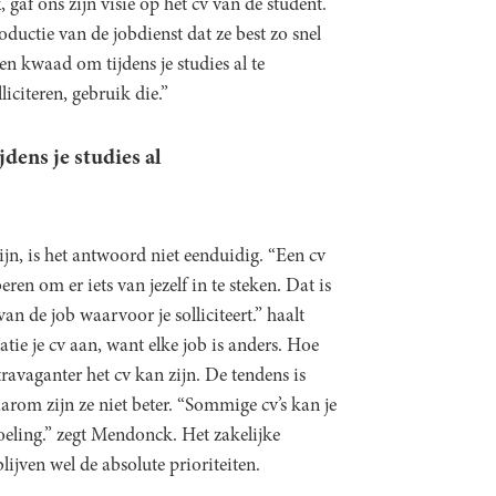
k
, gaf ons zijn visie op het cv van de student.
roductie van de jobdienst dat ze best zo snel
n kwaad om tijdens je studies al te
lliciteren, gebruik die.”
dens je studies al
ijn, is het antwoord niet eenduidig. “Een cv
ren om er iets van jezelf in te steken. Dat is
an de job waarvoor je solliciteert.” haalt
atie je cv aan, want elke job is anders. Hoe
xtravaganter het cv kan zijn. De tendens is
aarom zijn ze niet beter. “Sommige cv’s kan je
doeling.” zegt Mendonck. Het zakelijke
lijven wel de absolute prioriteiten.