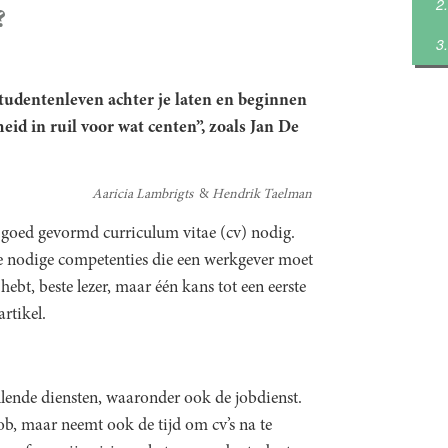
?
 studentenleven achter je laten en beginnen
heid in ruil voor wat centen”, zoals
Jan De
Aaricia Lambrigts
Hendrik Taelman
n goed gevormd curriculum vitae (cv) nodig.
e nodige competenties die een werkgever moet
ebt, beste lezer, maar één kans tot een eerste
artikel.
llende diensten, waaronder ook de jobdienst.
job, maar neemt ook de tijd om cv’s na te