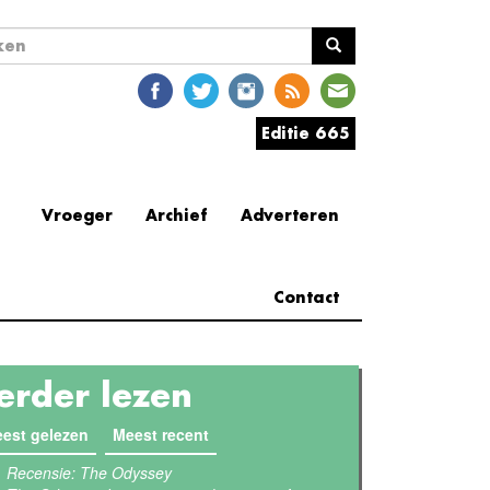
ekveld
en
Editie 665
Vroeger
Archief
Adverteren
Contact
erder lezen
est gelezen
(actieve tabblad)
Meest recent
Recensie: The Odyssey