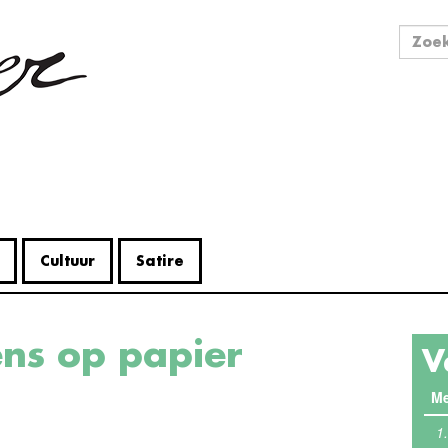
Zo
Zoek
Cultuur
Satire
ens op papier
V
Me