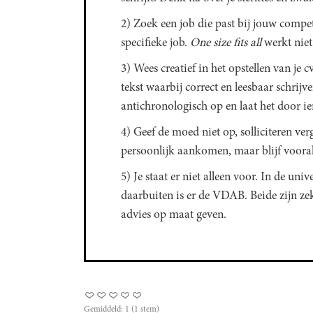
2) Zoek een job die past bij jouw compet
specifieke job.
One size fits all
werkt niet 
3) Wees creatief in het opstellen van je c
tekst waarbij correct en leesbaar schrijven
antichronologisch op en laat het door i
4) Geef de moed niet op, solliciteren ver
persoonlijk aankomen, maar blijf voora
5) Je staat er niet alleen voor. In de univ
daarbuiten is er de VDAB. Beide zijn zeke
advies op maat geven.
Gemiddeld:
1
(
1
stem)