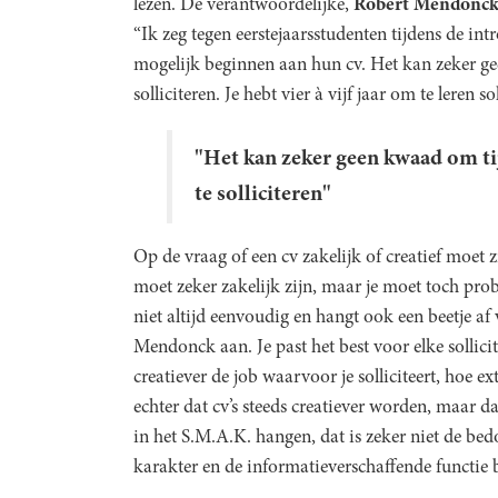
lezen. De verantwoordelijke,
Robert Mendonc
“Ik zeg tegen eerstejaarsstudenten tijdens de int
mogelijk beginnen aan hun cv. Het kan zeker gee
solliciteren. Je hebt vier à vijf jaar om te leren so
"Het kan zeker geen kwaad om tij
te solliciteren"
Op de vraag of een cv zakelijk of creatief moet z
moet zeker zakelijk zijn, maar je moet toch probe
niet altijd eenvoudig en hangt ook een beetje af v
Mendonck aan. Je past het best voor elke sollicit
creatiever de job waarvoor je solliciteert, hoe e
echter dat cv’s steeds creatiever worden, maar d
in het S.M.A.K. hangen, dat is zeker niet de be
karakter en de informatieverschaffende functie b