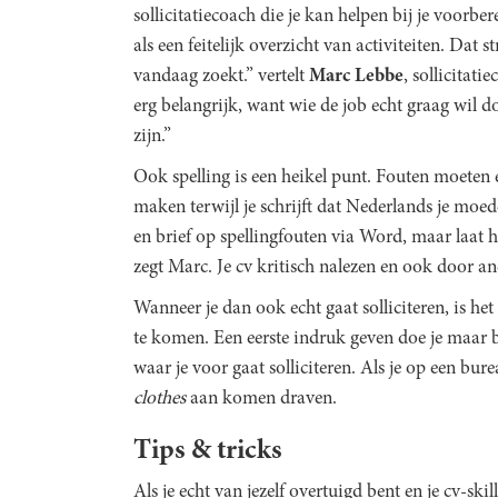
sollicitatiecoach die je kan helpen bij je voorbe
als een feitelijk overzicht van activiteiten. Dat
vandaag zoekt.” vertelt
Marc Lebbe
, sollicitat
erg belangrijk, want wie de job echt graag wil d
zijn.”
Ook spelling is een heikel punt. Fouten moeten 
maken terwijl je schrijft dat Nederlands je moede
en brief op spellingfouten via Word, maar laat 
zegt Marc. Je cv kritisch nalezen en ook door and
Wanneer je dan ook echt gaat solliciteren, is h
te komen. Een eerste indruk geven doe je maar be
waar je voor gaat solliciteren. Als je op een bu
clothes
aan komen draven.
Tips & tricks
Als je echt van jezelf overtuigd bent en je cv-skil