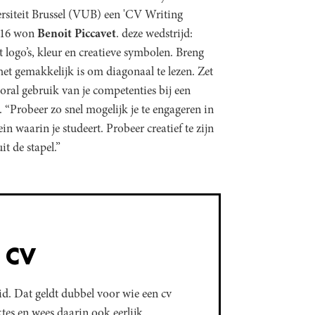
rsiteit Brussel (VUB) een 'CV Writing
2016 won
Benoit Piccavet
. deze wedstrijd:
logo’s, kleur en creatieve symbolen. Breng
het gemakkelijk is om diagonaal te lezen. Zet
ral gebruik van je competenties bij een
. “Probeer zo snel mogelijk je te engageren in
n waarin je studeert. Probeer creatief te zijn
it de stapel.”
n CV
eid. Dat geldt dubbel voor wie een cv
ktes en wees daarin ook eerlijk.