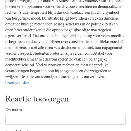
protestbeweging na de dood van Mahsa Amini. Ondanks zware repressie
bleven velen opkomen voor vrijheid, vrouwenrechten en democratische
rechten. Studentenprotest blijft dus ook vandaag een krachtig symbool
van burgerlijke moed. De situatie krijgt bovendien een extra dimensie
omdat de huidige rector, toen ze nog actief was in de politiek, zelf een
open brief ondertekende die opriep tot gelijkaardige maatregelen
tegenover Israël. Dat maakt de huidige harde houding voor velen moeilijk
te begrijpen en doet vragen rijzen over consistentie en politieke moed. Of
men het eens is met alle eisen van de studenten of niet, hun engagement
verdient respect. Studentenprotesten zijn zelden comfortabel voor
machthebbers, maar net daarom spelen ze vaak een belangrijke
democratische rol. Veel verworven rechten en maatschappelijke
veranderingen begonnen ooit bij jonge mensen die weigerden te
zwijgen. De stilte van sommigen daarentegen is oorverdovend
beantwoorden
Reactie toevoegen
Uw naam