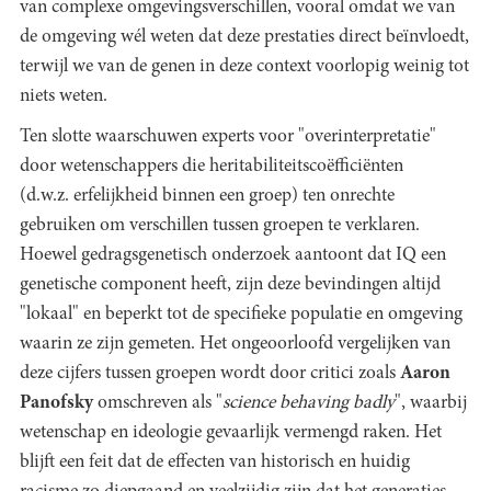
van complexe omgevingsverschillen, vooral omdat we van
de omgeving wél weten dat deze prestaties direct beïnvloedt,
terwijl we van de genen in deze context voorlopig weinig tot
niets weten.
Ten slotte waarschuwen experts voor "overinterpretatie"
door wetenschappers die heritabiliteitscoëfficiënten
(d.w.z. erfelijkheid binnen een groep) ten onrechte
gebruiken om verschillen tussen groepen te verklaren.
Hoewel gedragsgenetisch onderzoek aantoont dat IQ een
genetische component heeft, zijn deze bevindingen altijd
"lokaal" en beperkt tot de specifieke populatie en omgeving
waarin ze zijn gemeten. Het ongeoorloofd vergelijken van
deze cijfers tussen groepen wordt door critici zoals
Aaron
Panofsky
omschreven als "
science behaving badly
", waarbij
wetenschap en ideologie gevaarlijk vermengd raken. Het
blijft een feit dat de effecten van historisch en huidig