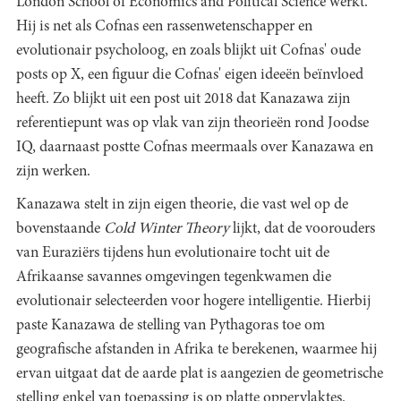
London School of Economics and Political Science werkt.
Hij is net als Cofnas een rassenwetenschapper en
evolutionair psycholoog, en zoals blijkt uit Cofnas' oude
posts op X, een figuur die Cofnas' eigen ideeën beïnvloed
heeft. Zo blijkt uit een post uit 2018 dat Kanazawa zijn
referentiepunt was op vlak van zijn theorieën rond Joodse
IQ, daarnaast postte Cofnas meermaals over Kanazawa en
zijn werken.
Kanazawa stelt in zijn eigen theorie, die vast wel op de
bovenstaande
Cold Winter Theory
lijkt, dat de voorouders
van Euraziërs tijdens hun evolutionaire tocht uit de
Afrikaanse savannes omgevingen tegenkwamen die
evolutionair selecteerden voor hogere intelligentie. Hierbij
paste Kanazawa de stelling van Pythagoras toe om
geografische afstanden in Afrika te berekenen, waarmee hij
ervan uitgaat dat de aarde plat is aangezien de geometrische
stelling enkel van toepassing is op platte oppervlaktes.