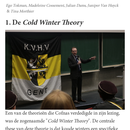
Ege Tokman
Madeleine Cossement
Julian Dams
Juniper Van Huyck
Tina Morthier
1. De
Cold Winter Theory
Een van de theorieën die Cofnas verdedigde in zijn lezing,
was de zogenaamde "
Cold Winter Theory
". De centrale
these van deze theorie is dat koude winters een specifieke