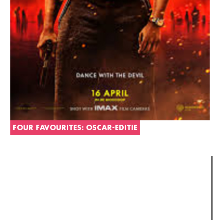
FOUR FAVOURITES: OSCAR-EDITIE
Verder lezen
Meest gelezen
(actieve tabblad)
Meest recent
Recensie: The Odyssey
The Odyssey: Interview met classica professor Sels