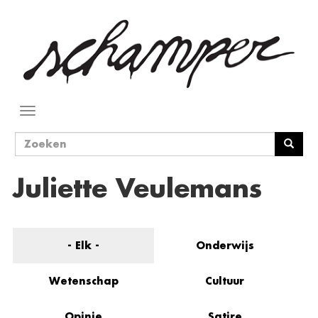
Overslaan
en
naar
de
inhoud
gaan
Navigatie
wisselen
Zoekveld
Zoeken
Juliette Veulemans
- Elk -
Onderwijs
Wetenschap
Cultuur
Opinie
Satire