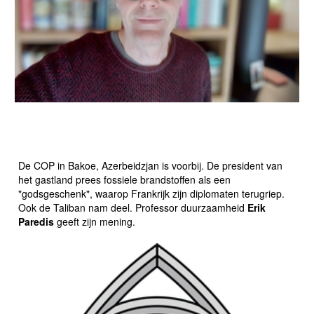
OPEN BOEK MET ERIK PAREDIS: "MET DE TALIBAN
KAN JE NIET OP EEN ERNSTIGE MANIER OVER CO₂-
REDUCTIE PRATEN"
De COP in Bakoe, Azerbeidzjan is voorbij. De president van
het gastland prees fossiele brandstoffen als een
"godsgeschenk", waarop Frankrijk zijn diplomaten terugriep.
Ook de Taliban nam deel. Professor duurzaamheid
Erik
Paredis
geeft zijn mening.