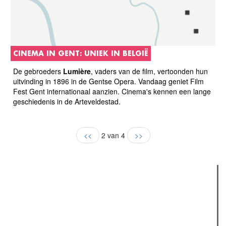
CINEMA IN GENT: UNIEK IN BELGIË
De gebroeders
Lumière
, vaders van de film, vertoonden hun
uitvinding in 1896 in de Gentse Opera. Vandaag geniet Film
Fest Gent internationaal aanzien. Cinema's kennen een lange
geschiedenis in de Arteveldestad.
<<
2 van 4
>>
Verder lezen
Meest gelezen
Meest recent
(actieve tabblad)
The Odyssey: Interview met classica professor Sels
Recensie: The Odyssey