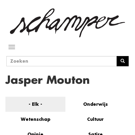
Overslaan
en
naar
de
inhoud
gaan
Navigatie
wisselen
Zoekveld
Zoeken
Jasper Mouton
- Elk -
Onderwijs
Wetenschap
Cultuur
Opinie
Satire