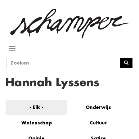
Overslaan
en
naar
de
inhoud
gaan
Navigatie
wisselen
Zoekveld
Zoeken
Hannah Lyssens
- Elk -
Onderwijs
Wetenschap
Cultuur
Opinie
Satire