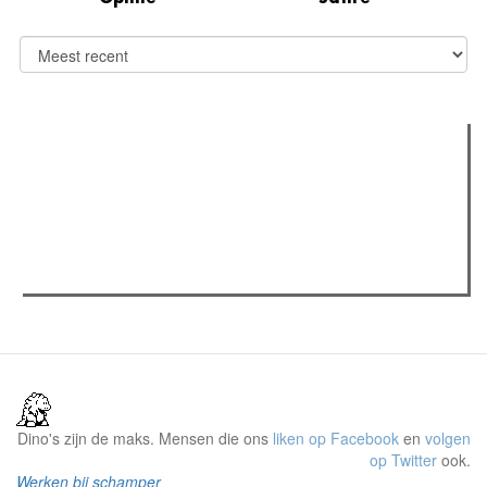
Verder lezen
Meest gelezen
(actieve tabblad)
Meest recent
Recensie: The Odyssey
The Odyssey: Interview met classica professor Sels
Gent Jazz 2026: Dag 2 en 3
Dino's zijn de maks. Mensen die ons
liken op Facebook
en
volgen
op Twitter
ook.
Werken bij schamper