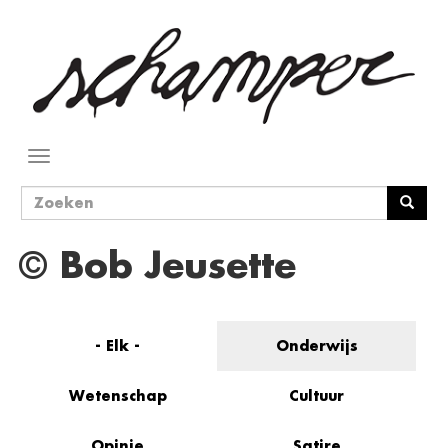
Overslaan
en
naar
de
inhoud
gaan
Navigatie
wisselen
Zoekveld
Zoeken
© Bob Jeusette
- Elk -
Onderwijs
Wetenschap
Cultuur
Opinie
Satire