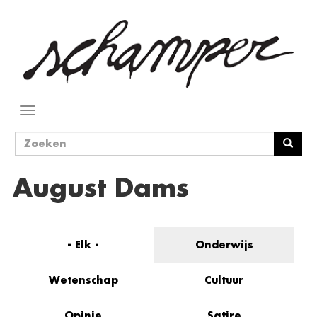
Overslaan
en
naar
de
inhoud
gaan
Navigatie
wisselen
Zoekveld
Zoeken
August Dams
- Elk -
Onderwijs
Wetenschap
Cultuur
Opinie
Satire