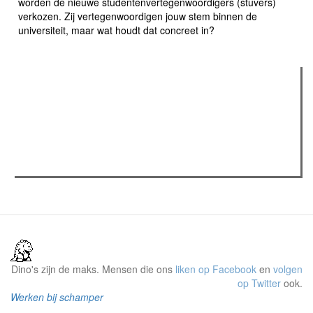
worden de nieuwe studentenvertegenwoordigers (stuvers)
verkozen. Zij vertegenwoordigen jouw stem binnen de
universiteit, maar wat houdt dat concreet in?
Verder lezen
Meest gelezen
(actieve tabblad)
Meest recent
Recensie: The Odyssey
The Odyssey: Interview met classica professor Sels
Gent Jazz 2026: Dag 2 en 3
Dino's zijn de maks. Mensen die ons
liken op Facebook
en
volgen
op Twitter
ook.
Werken bij schamper