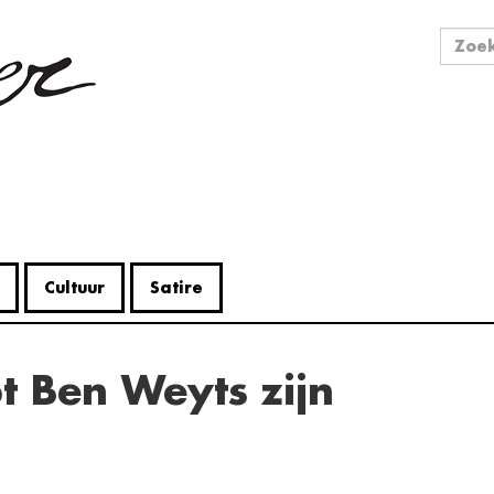
Zo
Zoek
Cultuur
Satire
V
Me