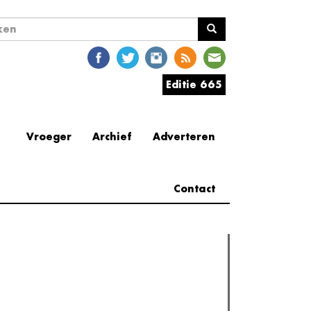
ekveld
en
Editie 665
Vroeger
Archief
Adverteren
Contact
erder lezen
est gelezen
(actieve tabblad)
Meest recent
Recensie: The Odyssey